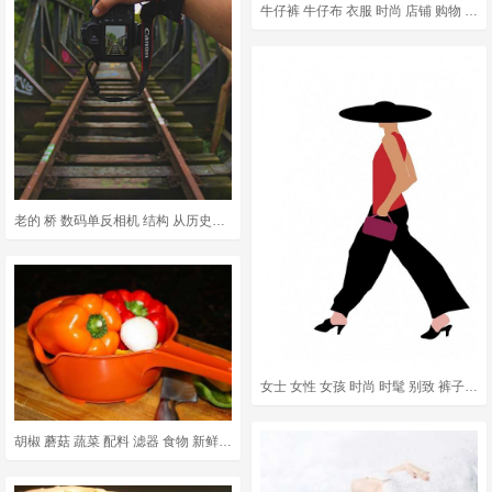
牛仔裤 牛仔布 衣服 时尚 店铺 购物 购物中心 木制的
老的 桥 数码单反相机 结构 从历史上看 水 建造 人们 凉爽的
女士 女性 女孩 时尚 时髦 别致 裤子 黑色的 帽子
胡椒 蘑菇 蔬菜 配料 滤器 食物 新鲜的 健康 素食主义者