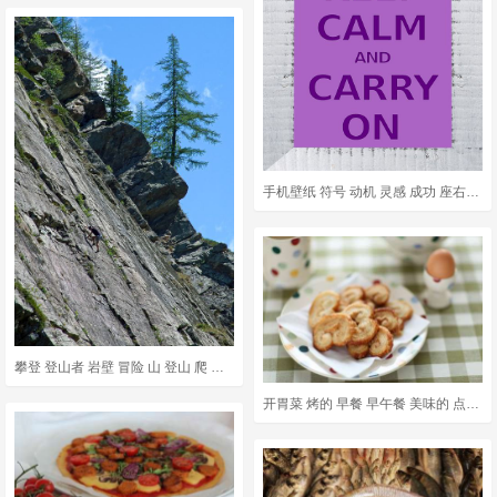
手机壁纸 符号 动机 灵感 成功 座右铭 说 引用 积极的
攀登 登山者 岩壁 冒险 山 登山 爬 体育 垂直的 自然
开胃菜 烤的 早餐 早午餐 美味的 点心 味道 食物 新鲜的