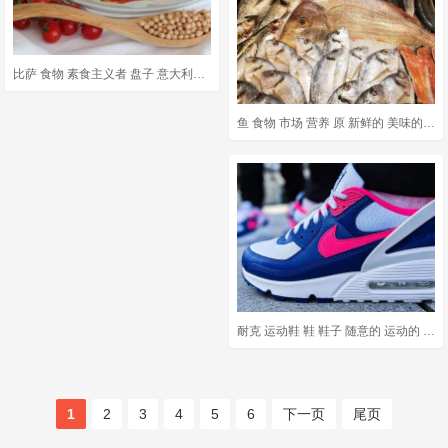
比萨 食物 素食主义者 盘子 意大利美食 鸡豌豆
鱼 食物 市场 营养 原 新鲜的 美味的 健康 鲑鱼 厨房
耐克 运动鞋 鞋 鞋子 随意的 运动的 时尚 培训师 风格
1
2
3
4
5
6
下一页
尾页