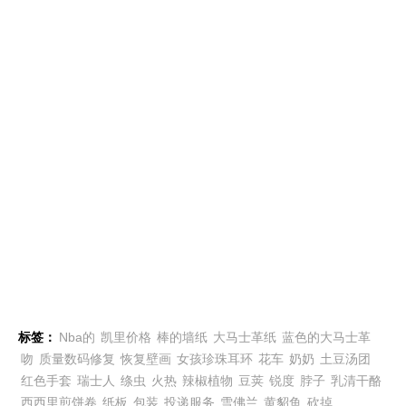
标签：
Nba的
凯里价格
棒的墙纸
大马士革纸
蓝色的大马士革
吻
质量数码修复
恢复壁画
女孩珍珠耳环
花车
奶奶
土豆汤团
红色手套
瑞士人
绦虫
火热
辣椒植物
豆荚
锐度
脖子
乳清干酪
西西里煎饼卷
纸板
包装
投递服务
雪佛兰
黄貂鱼
砍掉