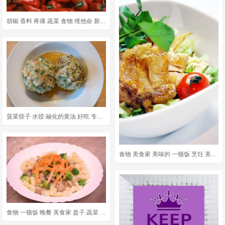
胡椒 香料 疼痛 蔬菜 食物 维他命 新鲜的 有天赋的人 健康
菠菜饺子 水饺 融化的黄油 好吃 专业 高山菜 面包饺子 一顿饭
食物 美食家 美味的 一顿饭 烹饪 美食 吃 鸡
食物 一顿饭 晚餐 美食家 盘子 蔬菜 午餐 美味的 美食