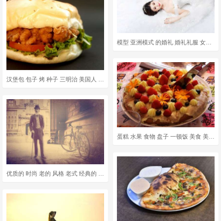
模型 亚洲模式 的婚礼 婚礼礼服 女孩 美丽的女孩 性感的 时尚
汉堡包 包子 烤 种子 三明治 美国人 一顿饭 白色的 胖的
蛋糕 水果 食物 盘子 一顿饭 美食 美味的 可口 庆典
优质的 时尚 老的 风格 老式 经典的 老式的 装饰风格 优雅的