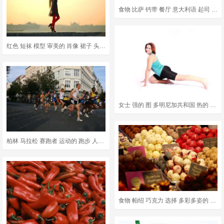
食物 比萨 钙带 餐厅 意大利语 起司 美味的 新鲜的 烘烤
红色 短袜 模型 审美的 肖像 裙子 头发 性感的 年轻模特
女士 强的 图 多明尼加共和国 热的 运动的 女孩 体育
柏林 马拉松 赛跑者 运动的 跑步 人的 竞争 体育赛事
食物 帕绍 巧克力 选择 多彩多姿的 有色 可爱的 蚕食 糖果