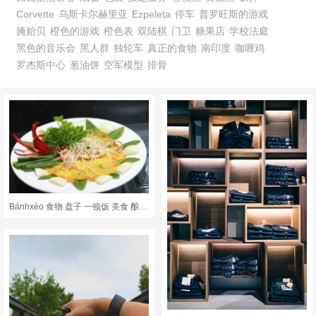
Corvette
乌斯卡尔赫里亚
Ezpeleta
停车
普罗旺斯的游戏
腌贻贝
橙色的游戏
橙色表
双陆棋
门卫
糖果店
学校法庭
黑色的音乐会
黑人群
独轮车
真正的食物
南印度
咖喱鸡
罗杰斯中心
葱油饼
空军模型
排骨
Bánhxèo 食物 盘子 一顿饭 美食 酿米饼 越南菜 配料