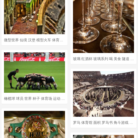
微型世界 仙境 汉堡 模型火车 体育馆 微型 人物 建筑学
玻璃 红酒杯 玻璃系列 喝 美食 隧道 眼镜隧道
橄榄球 球员 世界 杯子 体育场 运动 温布利 锦标赛 绿色杯
罗马 体育馆 面积 罗马书 角斗游戏 角斗士 罗马帝国 世界奇迹