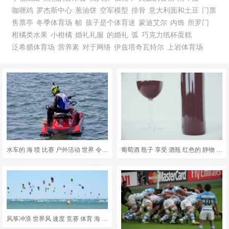
咖喱鸡
罗杰斯中心
葱油饼
空军模型
排骨
意大利面和土豆
门票
售票亭
冬季体育场
帧
孩子是个体育迷
蒙迪艾尔
内饰
所罗门
柑橘类水果
小柑橘
婚礼礼服
的婚礼
弧
巧克力纸杯蛋糕
泛希腊体育场
营养素
对于网络
伊兹塔奇瓦特尔
上岩体育场
水车的 海 喷 比赛 户外活动 世界 令人兴奋 撒丁岛 体育
葡萄酒 瓶子 享受 酒瓶 红色的 静物 软木 喝 葡萄酒系列
风筝冲浪 世界风 速度 竞赛 体育 海 种族