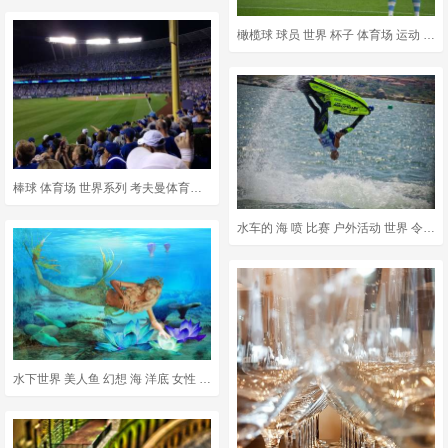
橄榄球 球员 世界 杯子 体育场 运动 温布利 锦标赛
棒球 体育场 世界系列 考夫曼体育场 棒球场
水车的 海 喷 比赛 户外活动 世界 令人兴奋 撒丁岛 体育
水下世界 美人鱼 幻想 海 洋底 女性 特点 数字艺术 数码绘画