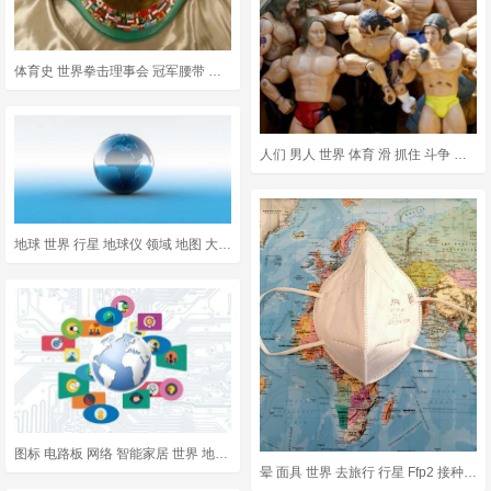
体育史 世界拳击理事会 冠军腰带 布朗运动 棕色的盒子
人们 男人 世界 体育 滑 抓住 斗争 遇到 娃娃 跳蚤市场
地球 世界 行星 地球仪 领域 地图 大陆 海洋 3D 球
图标 电路板 网络 智能家居 世界 地球 印刷电路板 操舵 商业
晕 面具 世界 去旅行 行星 Ffp2 接种疫苗 大流行