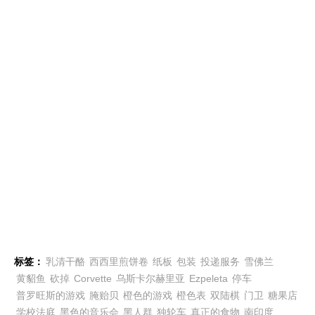
标签：
乳清干酪
西西里煎饼卷
纸板
包装
投递服务
雪佛兰
黄貂鱼
砍掉
Corvette
乌斯卡尔赫里亚
Ezpeleta
停车
普罗旺斯的游戏
腌贻贝
橙色的游戏
橙色表
双陆棋
门卫
糖果店
学校法庭
黑色的音乐会
黑人群
独轮车
真正的食物
南印度