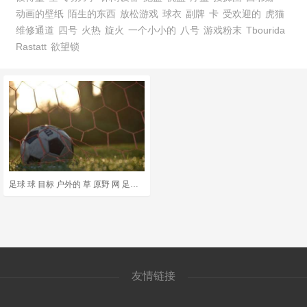
动画的壁纸
陌生的东西
放松游戏
球衣
副牌
卡
受欢迎的
虎猫
维修通道
四号
火热
旋火
一个小小的
八号
游戏粉末
Tbourida
Rastatt
欲望锁
足球 球 目标 户外的 草 原野 网 足球网 运动 游戏
友情链接