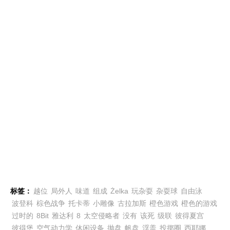
标签：
越位
局外人
味道
组成
Żelka
玩杂耍
杂耍球
自由泳
波登科
棕色战争
托卡蒂
小雕像
古拉加斯
橙色游戏
橙色的游戏
过时的
8Bit
雅达利
8
太空侵略者
没有
该死
级联
彼得夏宫
彼得堡
空气动力学
休闲设备
抛盘
帆盘
浮盖
投掷圈
西耶娜