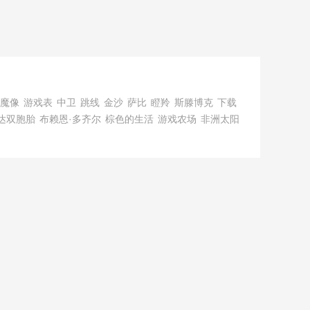
魔像
游戏表
中卫
跳线
金沙
萨比
瞪羚
斯滕博克
下载
达双胞胎
布赖恩·多齐尔
棕色的生活
游戏农场
非洲太阳