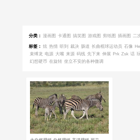
分类：
漫画图
卡通图
搞笑图
游戏图
剪纸图
插画图
二
标签：
炫
热情
听到
裁决
肠道
长曲棍球运动员
石像
He
束缚龙
电源
大嘴
来源
码线
先下来
伸展
Prk
Zsk
话
幻想硬币
在旋转
坐立不安的各种微调
大自然壁纸 自然壁纸 高清壁纸 斑马 听到 热情 炫 年轻 驹