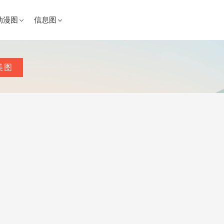
动漫图
信息图