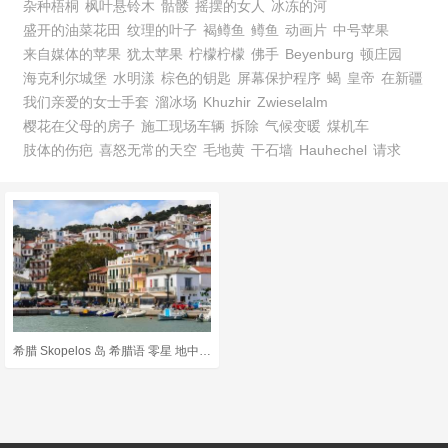
杂种梧桐
枫叶悬铃木
骷髅
摇摆的女人
冰冻的河
盛开的油菜花田
纹理的叶子
褐鳟鱼
鳟鱼
动画片
中号苹果
来自媒体的苹果
犹太苹果
柠檬柠檬
佛手
Beyenburg
顿庄园
海克利尔城堡
水明漾
棕色的钥匙
屏幕保护程序
蝎
皇帝
在新疆
我们亲爱的女士手套
溜冰场
Khuzhir
Zwieselalm
樱花在父母的房子
施工现场车辆
拆除
气候变暖
煤机车
肢体的伤疤
喜怒无常的天空
毛地黄
干石墙
Hauhechel
请求
希腊 Skopelos 岛 希腊语 零星 地中海 爱琴海 镇