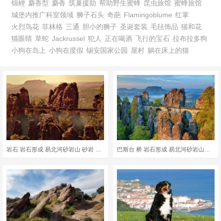
锦鲤
麝香型
麝香
筑巢援助
帮助野生蜜蜂
昆虫旅馆
蜜蜂旅馆
城堡内推广科室领域
狮子石头
奇葩
Flamingoblume
红掌
火烈鸟花
菲林格
三通
胆小的狮子
圣诞套装
毛毡饰品
猫和花
猫眼睛
草蛇
Jackrussel
犯人
正在喝酒
飞行的宝石
拉布拉多狗
小狗在岛上
小狗在度假
锡安国家公园
屋村
躺在床上的猫
巴斯台 桥 岩石形成 易北河砂岩山脉 德国 自然 景观 桥 桥
岩石 岩石形成 易北河砂岩山 砂岩 堡垒 巴斯台桥 桥 撒克逊瑞士