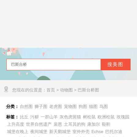
您现在的位置是：
首页
>
动物图
>
巴斯台桥图
分类：
自然图
狮子图
老虎图
宠物图
狗图
猫图
鸟图
标签：
比丘
污秽
一群山羊
灰色虎斑猫
树松鼠
欧洲松鼠
玫瑰园
上升高度
世界自然遗产
裴恩
土耳其的狗
康加尔
鞑靼
城堡在晚上
夜间城堡
新天鹅城堡
室外外壳
Echse
巴托尔迪