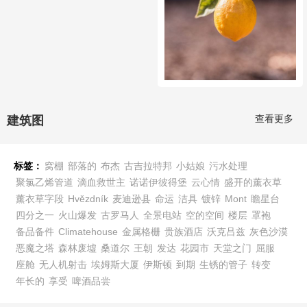
查看更多
建筑图
标签：
窝棚
部落的
布杰
古吉拉特邦
小姑娘
污水处理
聚氯乙烯管道
滴血救世主
诺诺伊彼得堡
云心情
盛开的薰衣草
薰衣草字段
Hvězdník
麦迪逊县
命运
洁具
镀锌
Mont
瞻星台
四分之一
火山爆发
古罗马人
全景电站
空的空间
楼层
罩袍
备品备件
Climatehouse
金属格栅
贵族酒店
沃克吕兹
灰色沙漠
恶魔之塔
森林废墟
桑道尔
王朝
发达
花园市
天堂之门
屈服
座舱
无人机射击
埃姆斯大厦
伊斯顿
到期
生锈的管子
转变
年长的
享受
啤酒品尝