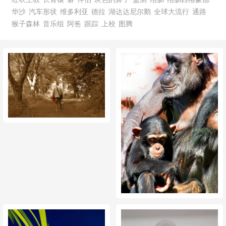
华沙
汽车形状
维多利亚
德拉
湖达达尼尔鹅
全球大流行
通路
猴子森林
音乐组
阿爸
跟踪
上校
图腾