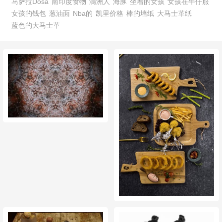
马萨拉Dosa
南印度食物
满洲人
海豚
坐着的女孩
女孩在牛仔服
女孩的钱包
葱油面
Nba的
凯里价格
棒的墙纸
大马士革纸
蓝色的大马士革