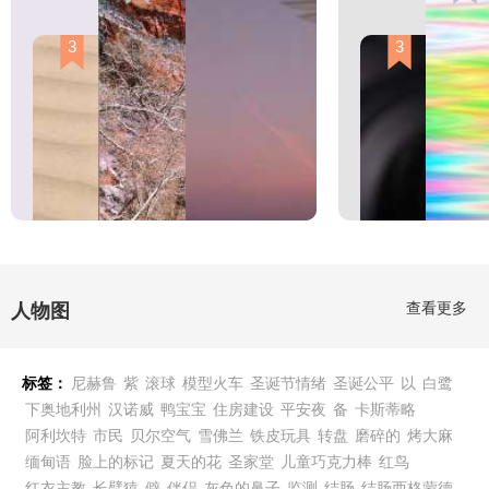
3
3
查看更多
人物图
标签：
尼赫鲁
紫
滚球
模型火车
圣诞节情绪
圣诞公平
以
白鹭
下奥地利州
汉诺威
鸭宝宝
住房建设
平安夜
备
卡斯蒂略
阿利坎特
市民
贝尔空气
雪佛兰
铁皮玩具
转盘
磨碎的
烤大麻
缅甸语
脸上的标记
夏天的花
圣家堂
儿童巧克力棒
红鸟
红衣主教
长臂猿
僻
伴侣
灰色的鼻子
监测
结肠
结肠西格蒙德