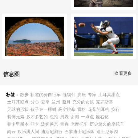
查看更多
信息图
标签：
散步
轨道的骑自行车
缝纫针
膨胀
专家
土耳其甜点
土耳其糕点
分心
夏季
兰州
斋月
充分的女孩
克罗斯蒂
足球的形状
孩子在一棵树
高空跳伞
雷格
花朵的耳机
换行
装饰元素
多才多艺的
包拍
男表
谢谢
一点点
座右铭
菲卡里斯本
菲卡
汤姆善宫
青春
老摩托车
历史悠久的摩托车
雨云
欢乐满人间
迪斯尼游行
巴黎迪士尼乐园
迪士尼乐园