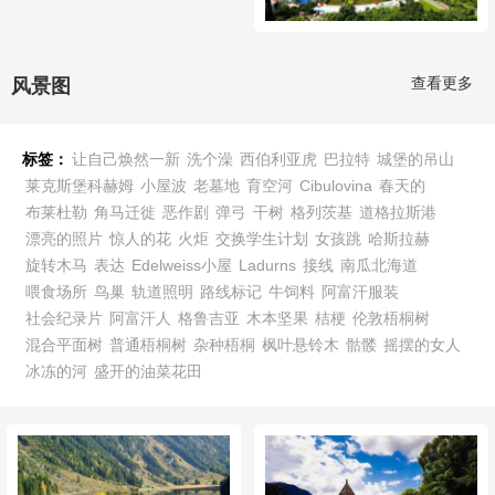
查看更多
风景图
标签：
让自己焕然一新
洗个澡
西伯利亚虎
巴拉特
城堡的吊山
莱克斯堡科赫姆
小屋波
老墓地
育空河
Cibulovina
春天的
布莱杜勒
角马迁徙
恶作剧
弹弓
干树
格列茨基
道格拉斯港
漂亮的照片
惊人的花
火炬
交换学生计划
女孩跳
哈斯拉赫
旋转木马
表达
Edelweiss小屋
Ladurns
接线
南瓜北海道
喂食场所
鸟巢
轨道照明
路线标记
牛饲料
阿富汗服装
社会纪录片
阿富汗人
格鲁吉亚
木本坚果
桔梗
伦敦梧桐树
混合平面树
普通梧桐树
杂种梧桐
枫叶悬铃木
骷髅
摇摆的女人
冰冻的河
盛开的油菜花田