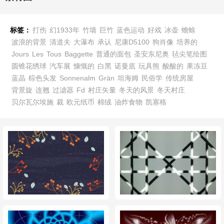
标签：
打伤
幻1933年
竹墙
巨竹
蓝色运动
好戏
冰壶
蟾蜍
波浪的背景
清道夫
大瀑布
承认
尼康D5100
狗肖像
培养的
Jours
Les
Tous
Baggette
普通的面包
圣安东尼奥
毡尖笔绘图
圆锥花绣球
汽车展
慷慨的
白黑
诺曼底
玩具熊
酸酸的
果冻豆
蓝晶
棕色头发
Sonnenalm
Grän
坦海姆
民俗学
传统房屋
背景旋
连翘
过滤器
Fd
村庄矢量
冬天的风景
冬天村庄
贝尔瓦尔埃施
裁
欧元纸币
棉绒
油炸食物
凯塞格