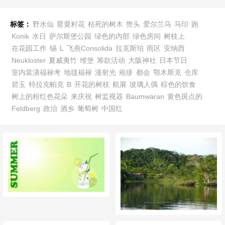
标签：
野水仙
罂粟籽花
枯死的树木
辔头
爱尔兰马
马印
跑
Konik
水日
萨尔斯堡公园
绿色的内部
绿色房间
树枝上
在花园工作
锡
L
飞燕Consolida
拉克斯珀
雨区
安纳西
Neukloster
夏威夷竹
维堡
筹款活动
大阪神社
日本节日
室内装潢福禄考
地毯福禄
漫射光
疱疹
都会
鄂木斯克
仓库
碧玉
特拉克帕克
B
开花的树枝
航展
玻璃人偶
棕色的饮食
树上的粉红色花朵
来庆祝
树监视器
Baumwaran
黄色斑点的
Feldberg
政治
酒乡
葡萄树
中国红