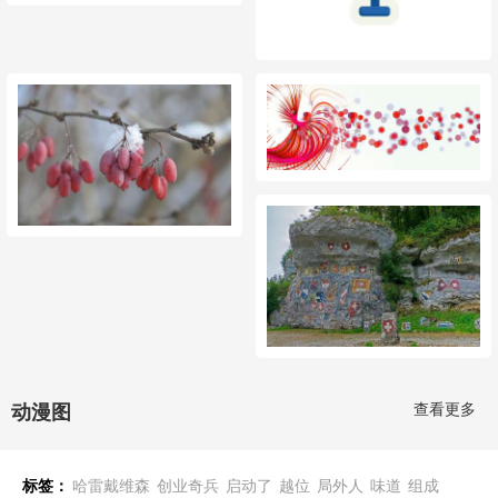
查看更多
动漫图
标签：
哈雷戴维森
创业奇兵
启动了
越位
局外人
味道
组成