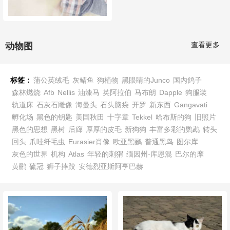
查看更多
动物图
标签：
蒲公英绒毛
灰鲭鱼
狗植物
黑眼睛的Junco
国内鸽子
森林燃烧
Afb
Nellis
油漆马
英阿拉伯
马布朗
Dapple
狗服装
轨道床
石灰石雕像
海曼头
石头脑袋
开罗
新东西
Gangavati
孵化场
黑色的钥匙
美国秋田
十字章
Tekkel
哈布斯的狗
旧照片
黑色的思想
黑树
后廊
厚厚的皮毛
新狗狗
丰富多彩的鹦鹉
转头
回头
爪哇纤毛虫
Eurasier肖像
欧亚黑鹂
普通黑鸟
图尔库
灰色的世界
机构
Atlas
年轻的刺猬
缅因州-库恩混
巴尔的摩
黄鹂
硫冠
狮子摔跤
安德烈亚斯阿亨巴赫