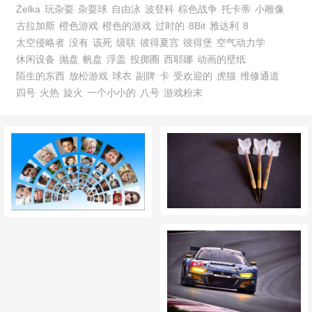
Żelka
玩杂耍
杂耍球
自由泳
波登科
棕色战争
托卡蒂
小雕像
古拉加斯
橙色游戏
橙色的游戏
过时的
8Bit
雅达利
8
太空侵略者
没有
该死
级联
彼得夏宫
彼得堡
空气动力学
休闲设备
抛盘
帆盘
浮盖
投掷圈
西耶娜
动画的壁纸
陌生的东西
放松游戏
球衣
副牌
卡
受欢迎的
虎猫
维修通道
四号
火热
旋火
一个小小的
八号
游戏粉末