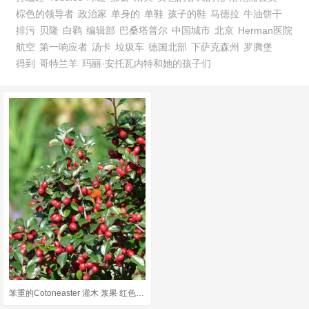
棕色的领导者
政治家
单身的
单鞋
孩子的鞋
马德拉
牛油饼干
排污
贝隆
白鹳
编辑部
巴桑塔普尔
中国城市
北京
Herman医院
航空
第一响应者
汤卡
垃圾车
德国北部
下萨克森州
罗腾堡
得到
哥特兰羊
玛丽·安托瓦内特和她的孩子们
笨重的Cotoneaster 灌木 浆果 红色的 大块枇杷 紫菖蒲