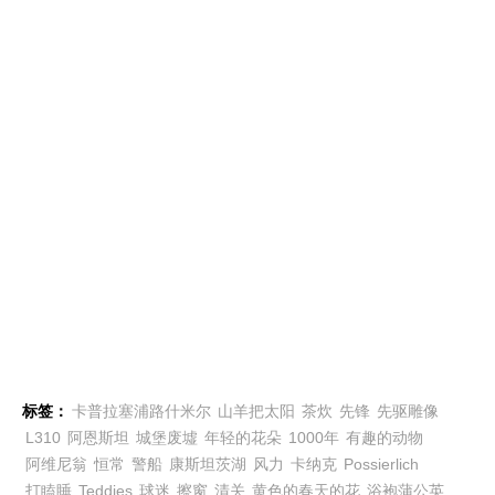
标签：
卡普拉塞浦路什米尔
山羊把太阳
茶炊
先锋
先驱雕像
L310
阿恩斯坦
城堡废墟
年轻的花朵
1000年
有趣的动物
阿维尼翁
恒常
警船
康斯坦茨湖
风力
卡纳克
Possierlich
打瞌睡
Teddies
球迷
擦窗
清关
黄色的春天的花
浴袍蒲公英