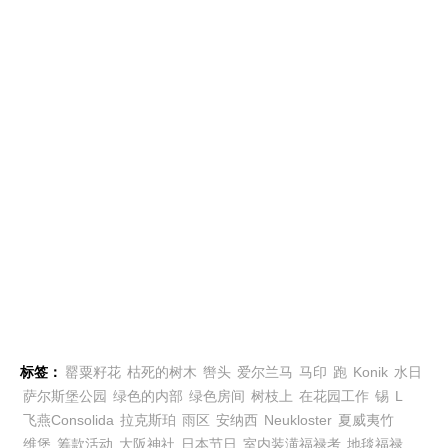
标签：
罂粟籽花
枯死的树木
辔头
爱尔兰马
马印
跑
Konik
水日
萨尔斯堡公园
绿色的内部
绿色房间
树枝上
在花园工作
锡
L
飞燕Consolida
拉克斯珀
雨区
安纳西
Neukloster
夏威夷竹
维堡
筹款活动
大阪神社
日本节日
室内装潢福禄考
地毯福禄