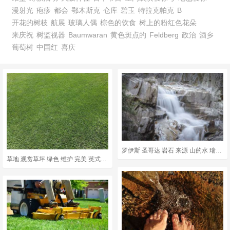
漫射光
疱疹
都会
鄂木斯克
仓库
碧玉
特拉克帕克
B
开花的树枝
航展
玻璃人偶
棕色的饮食
树上的粉红色花朵
来庆祝
树监视器
Baumwaran
黄色斑点的
Feldberg
政治
酒乡
葡萄树
中国红
喜庆
罗伊斯 圣哥达 岩石 来源 山的水 瑞士 山 石头 水 水流
草地 观赏草坪 绿色 维护 完美 英式草坪 草坪护理