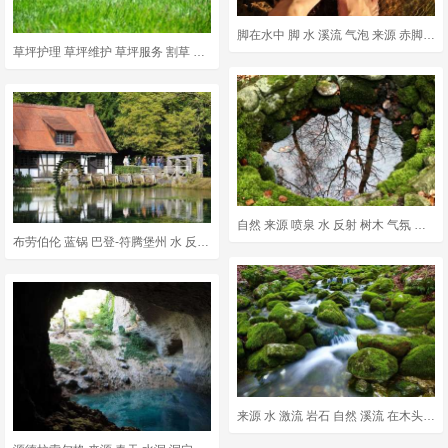
脚在水中 脚 水 溪流 气泡 来源 赤脚 太阳 春天 洗澡
草坪护理 草坪维护 草坪服务 割草 草坪修剪 绿色的护理 绿色服务
自然 来源 喷泉 水 反射 树木 气氛 情绪 轮廓 树 反映
布劳伯伦 蓝锅 巴登-符腾堡州 水 反射 来源 桁架 树木 水车
来源 水 激流 岩石 自然 溪流 在木头里 苔藓 清水 绿色