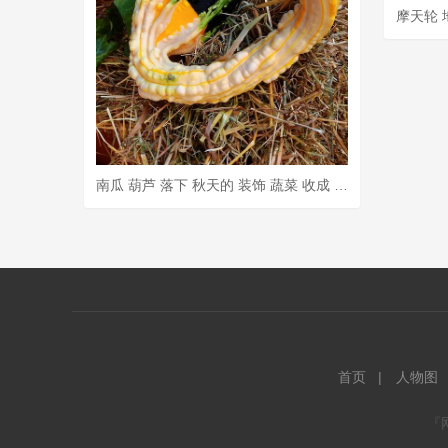
南瓜 葫芦 落下 秋天的 装饰 蔬菜 收成 万圣节 丰收节日
首页
人物图
『