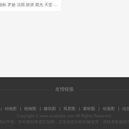
摩天轮 地标 罗扬 法国 旅游 观光 天堂 吸引力 闲暇时间
友情链接
动物图
植物图
建筑图
风景图
素材图
动漫图
信
Copyright ©
www.soutushe.com
All Rights Reserved.
网站声明』所有素材来源互联网，若发现您的权利被侵害，请联系客服处