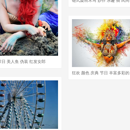
节日 美人鱼 伪装 红发女郎