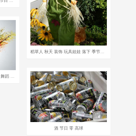
链式旋转木马 炒作 乐趣 骑 民间节日 公平的 展馆 闲暇时间
稻草人 秋天 装饰 玩具娃娃 落下 季节性 假期 万圣节 收成
狂欢 颜色 庆典 节日 丰富多彩的 舞蹈 女士 美丽
酒 节日 零 高球