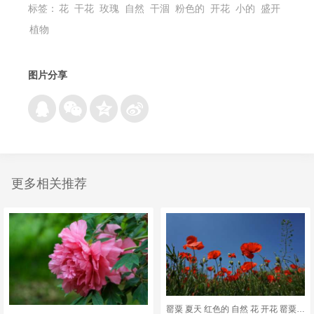
标签：
花
干花
玫瑰
自然
干涸
粉色的
开花
小的
盛开
植物
图片分享
更多相关推荐
罂粟 夏天 红色的 自然 花 开花 罂粟花 植物 场地 太阳