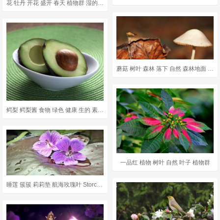
花 牡丹 开花 盛开 春天 植物群 湿的 雨滴 自然 牡丹
蘑菇 树叶 森林 落下 自然 森林地面 秋天的心情 秋天的
鳄梨 鳄梨酱 食物 绿色 健康 生的 素食主义者 蔬菜
一品红 植物 树叶 自然 叶子 植物群
睡莲 簇簇 莉莉垫 航海玫瑰叶 Storchschnabel 水生植物