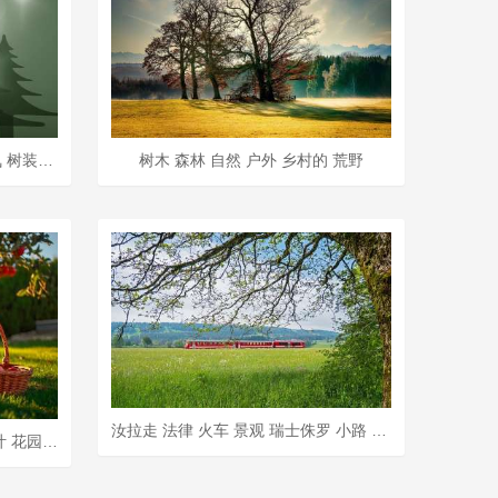
树木 剪影 轮廓 来临 降临节 气氛 树装饰 圣诞树 基督教
树木 森林 自然 户外 乡村的 荒野
汝拉走 法律 火车 景观 瑞士侏罗 小路 森林 树木 踪迹
婴儿 篮子 苹果 水果 树木 草 树叶 花园 自然