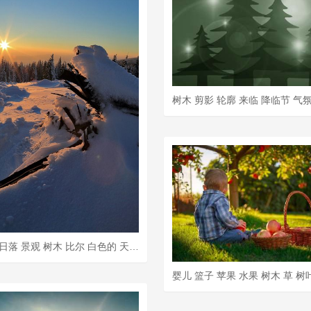
冬季 雪 日落 景观 树木 比尔 白色的 天空 弗罗斯特 山