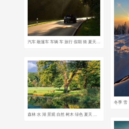
汽车 敞篷车 车辆 车 旅行 假期 骑 夏天 路 森林 光线
森林 水 湖 景观 自然 树木 绿色 夏天 反射 天堂