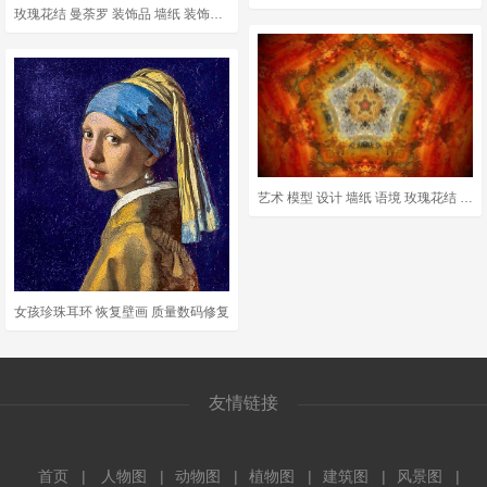
玫瑰花结 曼荼罗 装饰品 墙纸 装饰风格 装饰性的 对称 纹理
艺术 模型 设计 墙纸 语境 玫瑰花结 花环 曼荼罗 装饰风格
女孩珍珠耳环 恢复壁画 质量数码修复
友情链接
首页
人物图
动物图
植物图
建筑图
风景图