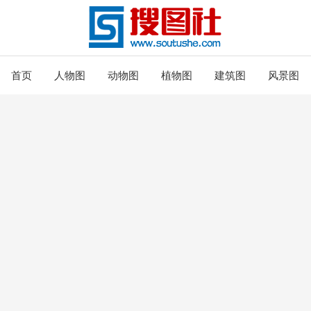
首页
人物图
动物图
植物图
建筑图
风景图