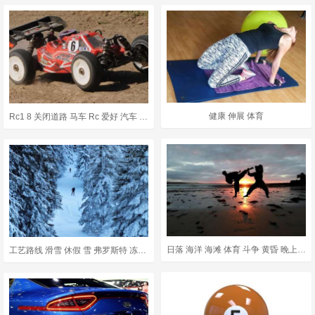
健康 伸展 体育
Rc1 8 关闭道路 马车 Rc 爱好 汽车 模型 Rc-车
日落 海洋 海滩 体育 斗争 黄昏 晚上 冷静 自由 云
工艺路线 滑雪 休假 雪 弗罗斯特 冻结 在群山中 瑞士 伟大的