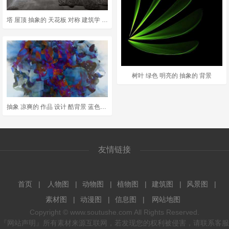
塔 屋顶 抽象的 天花板 对称 建筑学 艺术
树叶 绿色 明亮的 抽象的 背景
抽象 凉爽的 作品 设计 酷背景 蓝色的 光 明亮的 背景
友情链接
首页
人物图
动物图
植物图
建筑图
风景图
素材图
动漫图
信息图
网站地图
Copyright ©
www.soutushe.com
All Rights Reserved.
『网站声明』所有素材来源互联网，若发现您的权利被侵害，请联系客服