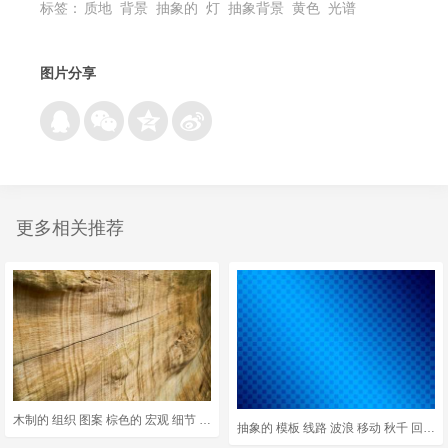
标签：
质地
背景
抽象的
灯
抽象背景
黄色
光谱
图片分享
更多相关推荐
木制的 组织 图案 棕色的 宏观 细节 旧 木头 木材 背景
抽象的 模板 线路 波浪 移动 秋千 回转 圆圈 光 背景