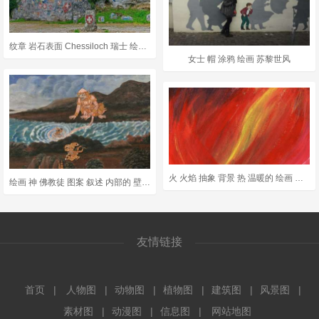
纹章 岩石表面 Chessiloch 瑞士 绘画 壁画 墙 历史的
女士 帽 涂鸦 绘画 苏黎世风
火 火焰 抽象 背景 热 温暖的 绘画 艺术 压克力
绘画 神 佛教徒 图案 叙述 内部的 壁画 艺术品 神桥
友情链接
首页
人物图
动物图
植物图
建筑图
风景图
素材图
动漫图
信息图
网站地图