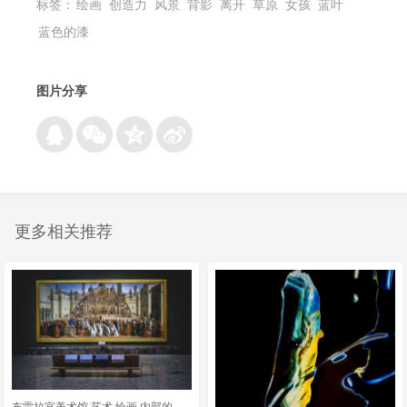
标签：
绘画
创造力
风景
背影
离开
草原
女孩
蓝叶
蓝色的漆
图片分享
更多相关推荐
布雷拉宫美术馆 艺术 绘画 内部的 画廊 艺术品 结构 米兰