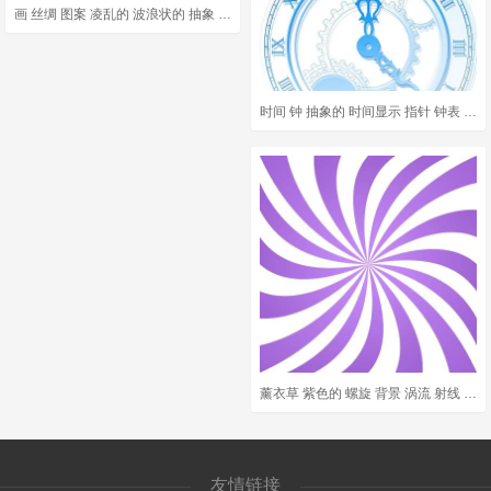
画 丝绸 图案 凌乱的 波浪状的 抽象 亚克力 绘画 水彩
时间 钟 抽象的 时间显示 指针 钟表 小时 分钟 钟面 线路
薰衣草 紫色的 螺旋 背景 涡流 射线 白色的 漩涡 捻 曲线
友情链接