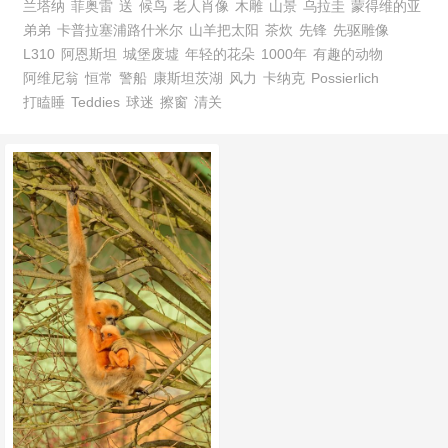
兰塔纳
菲奥雷
送
候鸟
老人肖像
木雕
山景
乌拉圭
蒙得维的亚
弟弟
卡普拉塞浦路什米尔
山羊把太阳
茶炊
先锋
先驱雕像
L310
阿恩斯坦
城堡废墟
年轻的花朵
1000年
有趣的动物
阿维尼翁
恒常
警船
康斯坦茨湖
风力
卡纳克
Possierlich
打瞌睡
Teddies
球迷
擦窗
清关