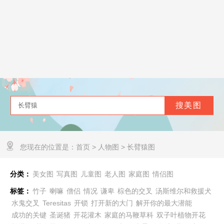
您现在的位置是：
首页
>
人物图
>
长臂猿图
分类：
美女图
写真图
儿童图
老人图
家庭图
情侣图
标签：
竹子
喇嘛
僧侣
情况
谦卑
棕色的交叉
汤斯维尔和救援犬
水鬼交叉
Teresitas
开锁
打开新的大门
解开你的最大潜能
成功的关键
圣诞猪
开花灌木
家庭的马鞭草科
双子叶植物开花