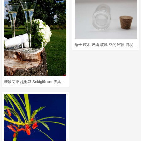
瓶子 软木 玻璃 玻璃 空的 容器 脆弱的 玻璃器皿 罐 贮存
新娘花束 起泡酒 Sektglässer 庆典 婚礼 庆祝活动