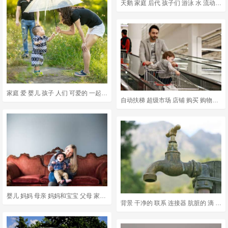
天鹅 家庭 后代 孩子们 游泳 水 流动 鸟
家庭 爱 婴儿 孩子 人们 可爱的 一起 幸福 妈妈 小的
自动扶梯 超级市场 店铺 购买 购物E车 车 篮子里的产品 家庭
婴儿 妈妈 母亲 妈妈和宝宝 父母 家庭 微笑 爱 男孩
背景 干净的 联系 连接器 肮脏的 滴 降低 环境 财产 落下