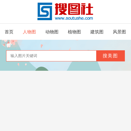
首页
人物图
动物图
植物图
建筑图
风景图