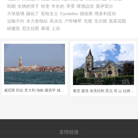
到期
生锈的管子
转变
年长的
享受
啤酒品尝
莫伊雷尔
大块玻璃
融化了
彩绘女士
Cyclades
德洛斯
维多利亚街
运输方向
水力发电站
高水位
户外钢琴
无缝
戈尔德
蔬菜花园
砖建筑
尼古拉斯
幕墙
上浴
威尼斯 到达 意大利 地标 建筑学 城市 老的 历史的 去旅行
教堂 建造 体系结构 景点 塔 山 拉姆绍到达赫斯坦 奥地利 村
友情链接