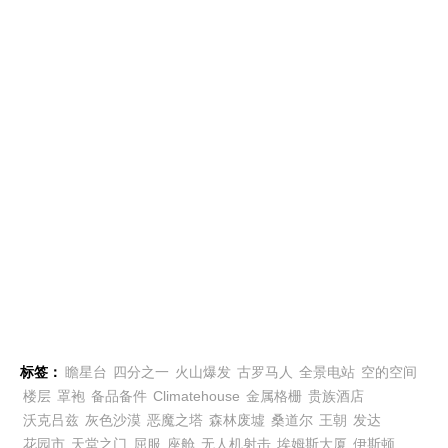
标签：
瞻星台
四分之一
火山爆发
古罗马人
全景电站
空的空间
楼层
罩袍
备品备件
Climatehouse
金属格栅
贵族酒店
沃克吕兹
灰色沙漠
恶魔之塔
森林废墟
桑道尔
王朝
发达
花园市
天堂之门
屈服
座舱
无人机射击
埃姆斯大厦
伊斯顿