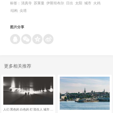
标签：
清真寺
苏莱曼
伊斯坦布尔
日出
太阳
城市
火鸡
结构
尖塔
图片分享
更多相关推荐
人们 黑色的 白色的 灯 陌生人 城市 女士 男人