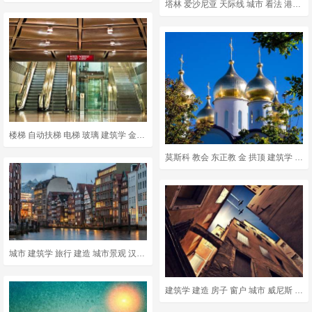
塔林 爱沙尼亚 天际线 城市 看法 港口 概述 景观
楼梯 自动扶梯 电梯 玻璃 建筑学 金属 杜塞尔多夫 城市 电梯
莫斯科 教会 东正教 金 拱顶 建筑学 教区 大教堂 城市
城市 建筑学 旅行 建造 城市景观 汉堡 前夕 水 舰队
建筑学 建造 房子 窗户 城市 威尼斯 飞机 物业单位 这架飞机