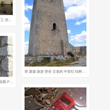
废墟 城堡 教会 中世纪 破碎的 石工 历史的 建筑学 衰变
塔 废墟 旅游 堡垒 古老的 中世纪 结构 城堡 历史的 旅行
Silifke 废墟 旅行 土耳其 龙卷风 宙斯 Paulus