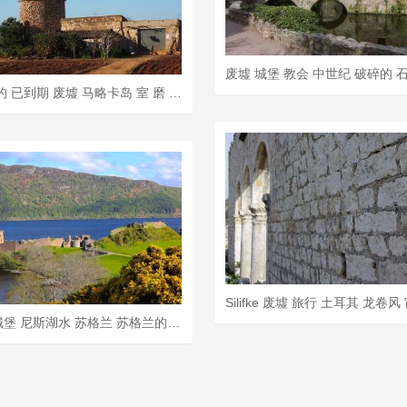
风车 老的 已到期 废墟 马略卡岛 室 磨 风能 翅膀 风力
厄克特城堡 尼斯湖水 苏格兰 苏格兰的 废墟