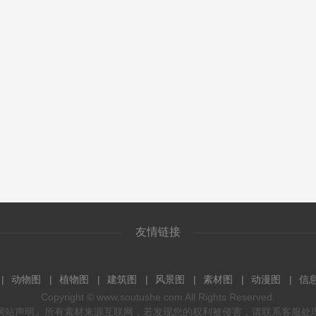
友情链接
动物图
植物图
建筑图
风景图
素材图
动漫图
信
Copyright ©
www.soutushe.com
All Rights Reserved.
网站声明』所有素材来源互联网，若发现您的权利被侵害，请联系客服处