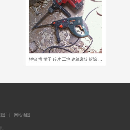
锤钻 凿 凿子 碎片 工地 建筑废墟 拆除 废墟 消除 工作
息图
网站地图
理。