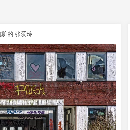
肮脏的 张爱玲