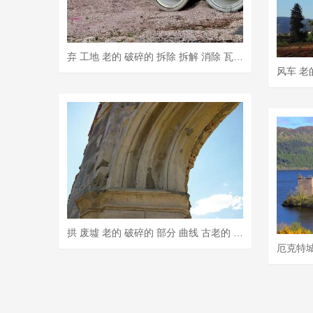
弃 工地 老的 破碎的 拆除 拆解 消除 瓦解 残破 施工作业
拱 废墟 老的 破碎的 部分 曲线 古老的 石头 鬼城 都会