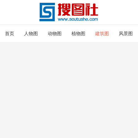
首页
人物图
动物图
植物图
建筑图
风景图