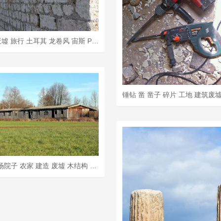
Silifke 废墟 旅行 土耳其 龙卷风 宙斯 Paulus
谷仓 农场院子 农家 建造 废墟 木结构 老的 已到期