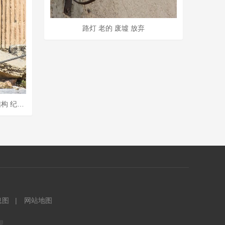
路灯 老的 废墟 放弃
卫城 雅典 希腊 古老的 希腊语 结构 纪念碑 旅行 旅游
息图
网站地图
理。