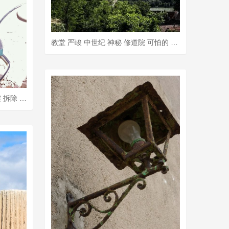
教堂 严峻 中世纪 神秘 修道院 可怕的 废墟 老的 幻想
锤钻 凿 凿子 碎片 工地 建筑废墟 拆除 废墟 消除 工作