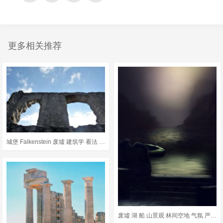
更多相关推荐
城堡 Falkenstein 废墟 建筑学 看法 建造 中世纪
废墟 湖 船 山景观 林间空地 气氛 严峻 月光 神秘 黄昏