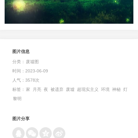
图片信息
分类：
废墟图
时间：2023-06-09
人气：3578次
标签：
家
月亮
夜
被遗弃
废墟
超现实主义
环境
神秘
灯
黎明
图片分享