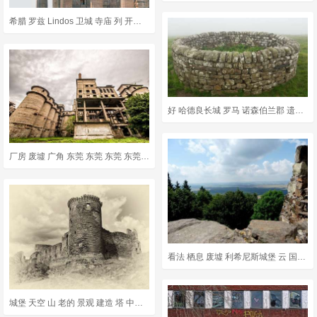
希腊 罗兹 Lindos 卫城 寺庙 列 开挖 希腊化的 上古
好 哈德良长城 罗马 诺森伯兰郡 遗产 废墟 上古 哈德良
厂房 废墟 广角 东莞 东莞 东莞 东莞 东莞 东莞
看法 栖息 废墟 利希尼斯城堡 云 国家 森林 纪念碑
城堡 天空 山 老的 景观 建造 塔 中世纪 古老的 废墟