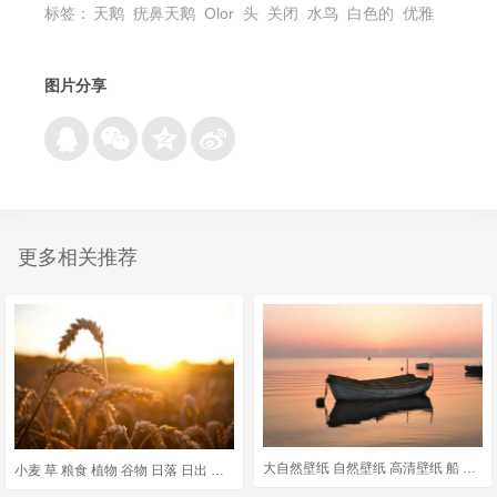
标签：
天鹅
疣鼻天鹅
Olor
头
关闭
水鸟
白色的
优雅
图片分享
更多相关推荐
大自然壁纸 自然壁纸 高清壁纸 船 巴可 水 海 自然 景观
小麦 草 粮食 植物 谷物 日落 日出 阳光 棕色的阳光