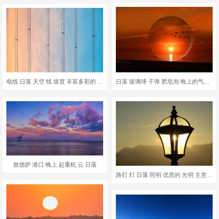
电线 日落 天空 线 坡度 丰富多彩的 图案 黄昏 极简主义
日落 玻璃球 子弹 肥皂泡 晚上的气氛 北海 余辉
敖德萨 港口 晚上 起重机 云 日落
路灯 灯 日落 照明 优质的 光明 主意 灯泡