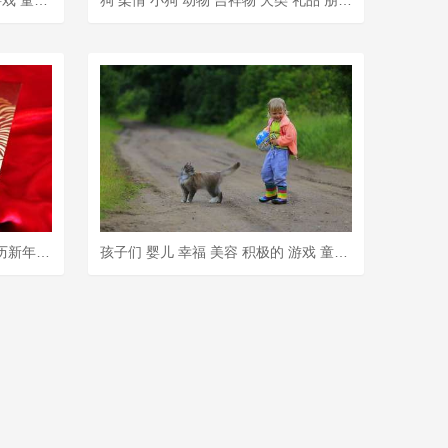
红报 礼品信封 老虎过年 中国农历新年快乐
孩子们 婴儿 幸福 美容 积极的 游戏 童年 爱 礼品 父母