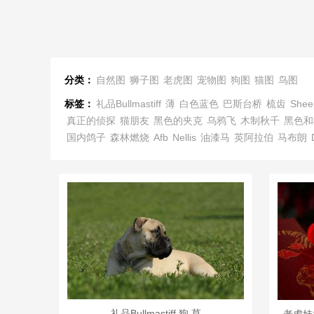
分类：
自然图
狮子图
老虎图
宠物图
狗图
猫图
鸟图
标签：
礼品Bullmastiff
薄
白色蓝色
巴斯台桥
梳齿
Shee
真正的侦探
猫朋友
黑色的夹克
乌鸦飞
木制秋千
黑色和
国内鸽子
森林燃烧
Afb
Nellis
油漆马
英阿拉伯
马布朗
礼品Bullmastiff 狗 草
老虎娃