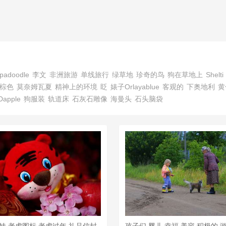
padoodle
李文
非洲旅游
单线旅行
绿草地
珍奇的鸟
狗在草地上
Shelti
棕色
莫奈姆瓦夏
精神上的环境
眨
婊子Orlayablue
客观的
下奥地利
黄
Dapple
狗服装
轨道床
石灰石雕像
海曼头
石头脑袋
娃 老虎图标 老虎过年 礼品信封