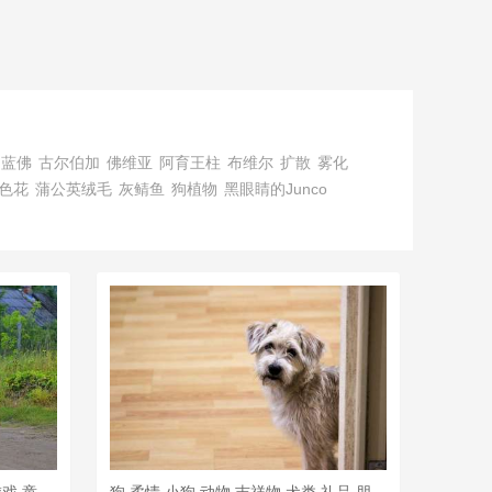
蓝佛
古尔伯加
佛维亚
阿育王柱
布维尔
扩散
雾化
色花
蒲公英绒毛
灰鲭鱼
狗植物
黑眼睛的Junco
孩子们 婴儿 幸福 美容 积极的 游戏 童年 爱 礼品 父母
狗 柔情 小狗 动物 吉祥物 犬类 礼品 朋友 狗简介