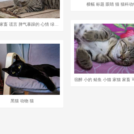
横幅 标题 眼睛 猫 猫科动
猫 家猫 家畜 谎言 脾气暴躁的 心情 绿色的眼睛 动物 猫眼
黑猫 动物 猫