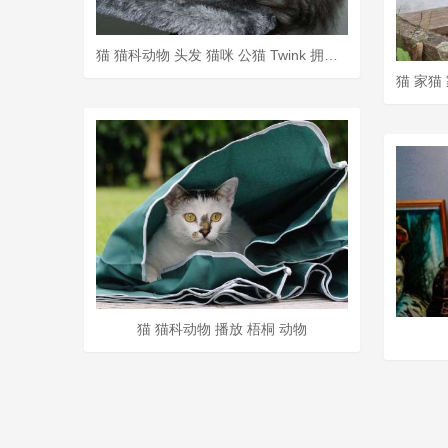
猫 猫科动物 头发 猫咪 公猫 Twink 拥抱 小猫
猫 猫科动物 播放 梧桐 动物