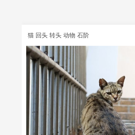
猫 回头 转头 动物 石阶