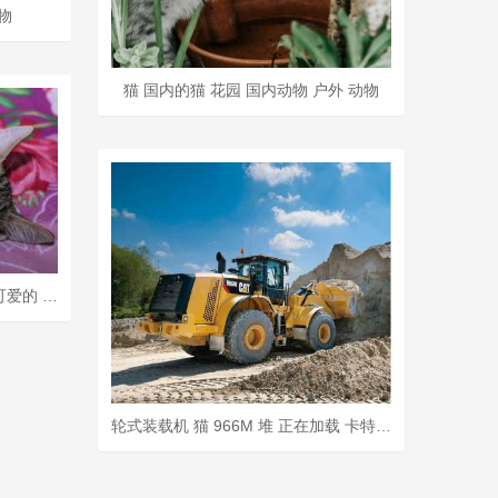
物
猫 国内的猫 花园 国内动物 户外 动物
宿醉 小的 鲭鱼 小猫 家猫 家畜 可爱的 猫 猫宝宝 猫脸
轮式装载机 猫 966M 堆 正在加载 卡特彼勒 工程机械