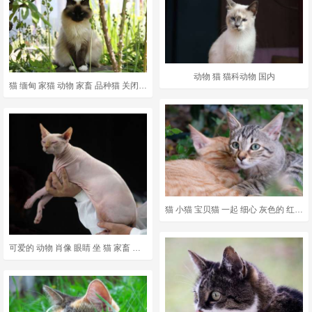
动物 猫 猫科动物 国内
猫 缅甸 家猫 动物 家畜 品种猫 关闭 暹 布娃娃 户外
猫 小猫 宝贝猫 一起 细心 灰色的 红色的
可爱的 动物 肖像 眼睛 坐 猫 家畜 头发 哺乳动物