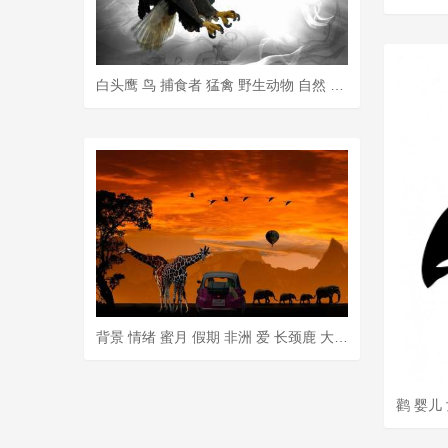
白头鹰 鸟 捕食者 猛禽 野生动物 自然 美国人 象征 鹰飞
背景 情绪 蜜月 假期 非洲 爱 长颈鹿 大象 鸟 火烈鸟