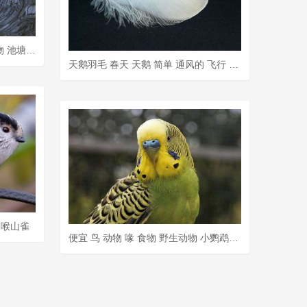
鸭 鸳鸯 锦鲤池 鸟 水禽 水鸟 动物 池塘 水 自然
天鹅羽毛 春天 天鹅 简单 通风的 飞行 花丝 白色的 轻如鸿毛
银喉山雀
便宜 鸟 动物 喙 食物 野生动物 小鹦鹉鹦鹉 黄色 萨巴堡