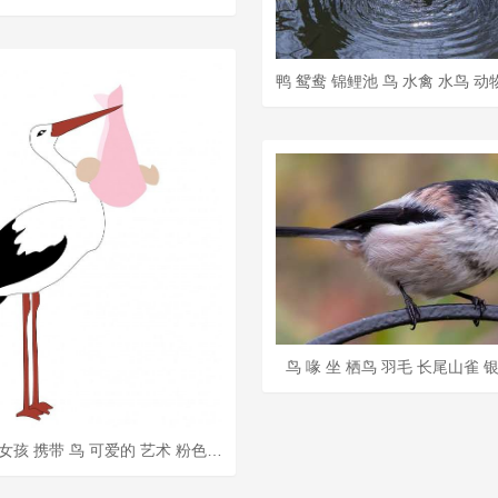
鸟 喙 坐 栖鸟 羽毛 长尾山雀 
鹳 婴儿 女孩 携带 鸟 可爱的 艺术 粉色的 新的 到达