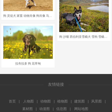
狗 灵缇犬 家畜 动物肖像 狗肖像 马场 赛狗活动 运动的
狗 沙哑 西伯利亚雪橇犬 雪狗 雪橇狗 毛皮 白色的 动物 脸
拉布拉多 狗 花草甸
友情链接
首页
人物图
动物图
植物图
建筑图
风景图
素材图
动漫图
信息图
网站地图