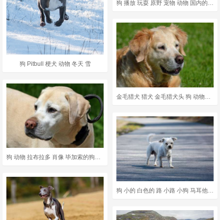
狗 播放 玩耍 原野 宠物 动物 国内的 犬类 哺乳动物 草地
狗 Pitbull 梗犬 动物 冬天 雪
金毛猎犬 猎犬 金毛猎犬头 狗 动物肖像 小狗 大狗 家畜
狗 动物 拉布拉多 肖像 毕加索的狗的画像
狗 小的 白色的 路 小路 小狗 马耳他-哈瓦那 动物 家畜