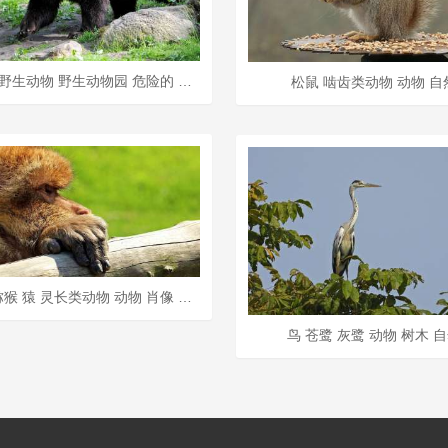
棕熊 熊 野生动物 野生动物园 危险的 哺乳动物 鼻子 荒野
松鼠 啮齿类动物 动物 自
巴巴利猕猴 猿 灵长类动物 动物 肖像 自然 思考 哺乳动物
鸟 苍鹭 灰鹭 动物 树木 