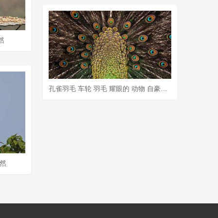
然
孔雀羽毛 车轮 羽毛 耀眼的 动物 自豪地 多彩多姿的 打轮子
自然