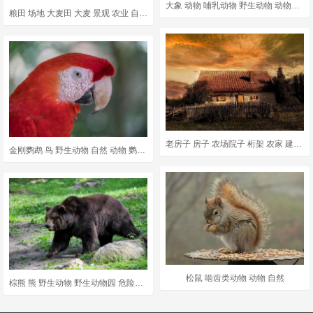
大象 动物 哺乳动物 野生动物 动物群 荒野 自然 苹果浏览器
粮田 场地 大麦田 大麦 景观 农业 自然 长钉 Awns
老房子 房子 农场院子 桁架 农家 建造 农业 屋顶 谷仓
金刚鹦鹉 鸟 野生动物 自然 动物 鹦鹉 热带 异国情调
松鼠 啮齿类动物 动物 自然
棕熊 熊 野生动物 野生动物园 危险的 哺乳动物 鼻子 荒野