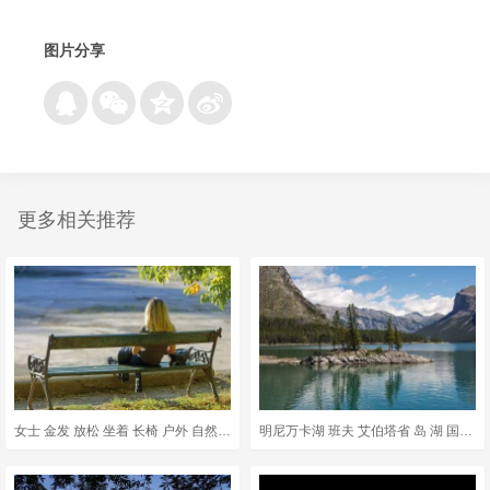
图片分享
更多相关推荐
女士 金发 放松 坐着 长椅 户外 自然 公园 湖岸边
明尼万卡湖 班夫 艾伯塔省 岛 湖 国家的 加拿大 公园 山