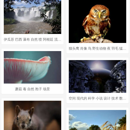
伊瓜苏 巴西 瀑布 自然 喷 阿根廷 流动 教科文组织世界遗产
猫头鹰 肖像 鸟 野生动物 夜 羽毛 猛禽 看法 肖像眼睛
蘑菇 毒 自然 孢子 场景
空间 现代的 科学 小说 设计 技术 数字的 未来派 有创造力的