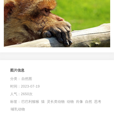
图片信息
分类：
自然图
时间：2023-07-19
人气：2650次
标签：
巴巴利猕猴
猿
灵长类动物
动物
肖像
自然
思考
哺乳动物