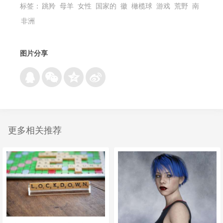
标签：
跳羚
母羊
女性
国家的
徽
橄榄球
游戏
荒野
南
非洲
图片分享
更多相关推荐