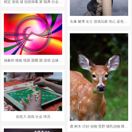
锁定 游戏 谜 冠状病毒 家 隔离 社会疏远 流行 棕色的游戏
头像 赌博 女士 游戏玩家 伤心 蓝色的 3D
抽象的 模板 线路 圆圈 圆 游戏 边缘 大纲 波浪 移动
创造力 游戏 社会 球员
鹿 树木 讨好 动物 荒野 哺乳动物 降压 男性 野生动物